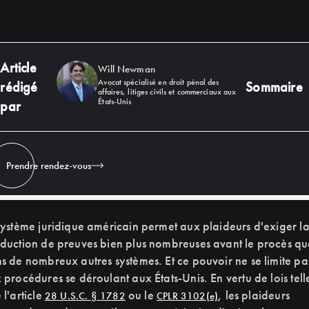
Article
Will Newman
Avocat spécialisé en droit pénal des
rédigé
Sommaire
affaires, litiges civils et commerciaux aux
États-Unis
par
Heading 2
Prendre rendez-vous
système juridique américain permet aux plaideurs d'exiger l
duction de preuves bien plus nombreuses avant le procès qu
s de nombreux autres systèmes. Et ce pouvoir ne se limite pa
 procédures se déroulant aux États-Unis. En vertu de lois tell
 l'article
ou le
, les plaideurs
28 U.S.C. § 1782
CPLR 3102(e)