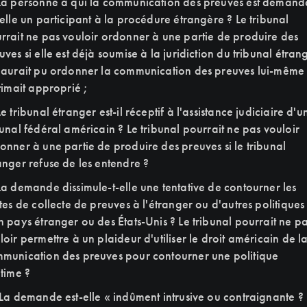
La personne à qui la communication des preuves est demand
-elle un participant à la procédure étrangère ? Le tribunal
rrait ne pas vouloir ordonner à une partie de produire des
uves si elle est déjà soumise à la juridiction du tribunal étran
 aurait pu ordonner la communication des preuves lui-même s
stimait approprié ;
Le tribunal étranger est-il réceptif à l'assistance judiciaire d'u
bunal fédéral américain ? Le tribunal pourrait ne pas vouloir
onner à une partie de produire des preuves si le tribunal
anger refuse de les entendre ?
La demande dissimule-t-elle une tentative de contourner les
ites de collecte de preuves à l'étranger ou d'autres politiques
n pays étranger ou des États-Unis ? Le tribunal pourrait ne p
loir permettre à un plaideur d'utiliser le droit américain de l
munication des preuves pour contourner une politique
itime ?
La demande est-elle « indûment intrusive ou contraignante ?