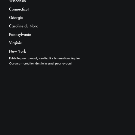
Wisconsin
Connecticut
Géorgie
Caroline du Nord
Pennsylvanie
Virginie
New York
Publicité pour avocat, veuillez lire les mentions légales
Ourama - création de site internet pour avocat