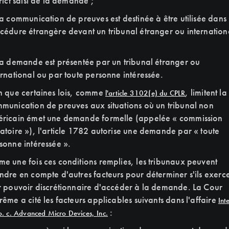
trict saisi de la demande ;
la communication de preuves est destinée à être utilisée dans
cédure étrangère devant un tribunal étranger ou internationa
la demande est présentée par un tribunal étranger ou
ernational ou par toute personne intéressée.
n que certaines lois, comme
, limitent la
l'article 3102(e) du CPLR
munication de preuves aux situations où un tribunal non
ricain émet une demande formelle (appelée « commission
atoire »), l'article 1782 autorise une demande par « toute
sonne intéressée ».
e une fois ces conditions remplies, les tribunaux peuvent
ndre en compte d'autres facteurs pour déterminer s'ils exerc
r pouvoir discrétionnaire d'accéder à la demande. La Cour
rême a cité les facteurs applicables suivants dans l'affaire
Inte
:
. c. Advanced Micro Devices, Inc.