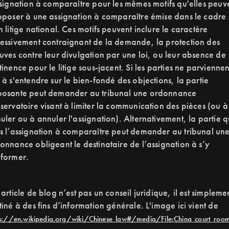
ssignation à comparaître pour les mêmes motifs qu'elles peuv
pposer à une assignation à comparaître émise dans le cadre
n litige national. Ces motifs peuvent inclure le caractère
essivement contraignant de la demande, la protection des
uves contre leur divulgation par une loi, ou leur absence de
tinence pour le litige sous-jacent. Si les parties ne parviennen
 à s'entendre sur le bien-fondé des objections, la partie
osante peut demander au tribunal une ordonnance
servatoire visant à limiter la communication des pièces (ou à
uler ou à annuler l'assignation). Alternativement, la partie q
s l’assignation à comparaître peut demander au tribunal un
onnance obligeant le destinataire de l’assignation à s’y
former.
 article de blog n’est pas un conseil juridique, il est simpleme
tiné à des fins d’information générale. L'image ici vient de
ps://en.wikipedia.org/wiki/Chinese_law#/media/File:China_court_room