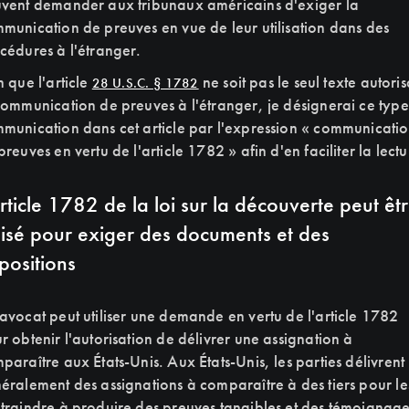
vent demander aux tribunaux américains d'exiger la
munication de preuves en vue de leur utilisation dans des
cédures à l'étranger.
n que l'article
ne soit pas le seul texte autoris
28 U.S.C. § 1782
communication de preuves à l'étranger, je désignerai ce typ
munication dans cet article par l'expression « communicati
preuves en vertu de l'article 1782 » afin d'en faciliter la lectu
article 1782 de la loi sur la découverte peut êt
ilisé pour exiger des documents et des
positions
avocat peut utiliser une demande en vertu de l'article 1782
r obtenir l'autorisation de délivrer une assignation à
paraître aux États-Unis. Aux États-Unis, les parties délivrent
éralement des assignations à comparaître à des tiers pour le
traindre à produire des preuves tangibles et des témoignage