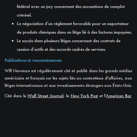
fédéral avec un jury concernant des accusations de complot
criminel.
La négociation d’un règlement favorable pour un exportateur
de produits chimiques dans un litige lié à des factures impayées.
Le succès dans plusieurs litiges concernant des contrats de
cession d’actifs et des accords-cadres de services.
Publications et reconnaissances
Will Newman est régulièrement cité et publié dans les grands médias
américains et français sur les sujets liés au contentieux d'affaires, aux
litiges internationaux et aux investissements étrangers aux États-Unis.
Cité dans le
Wall Street Journal
, le
New York Post
et l'
American Bar
Association
. Publié par
Le Figaro
et le
Journal Spécial des Sociétés
.
Membre de la
French-American Chamber of Commerce
(FACC) et
de la
French-American Bar Association
(FABA).
Barreaux