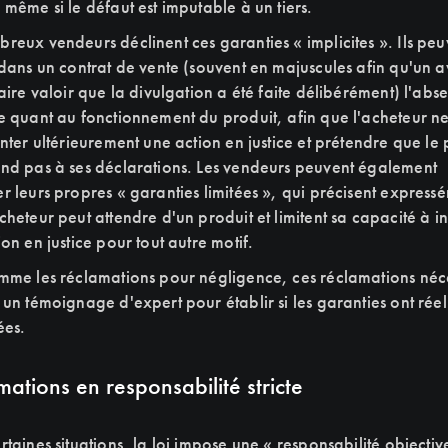
 même si le défaut est imputable à un tiers.
reux vendeurs déclinent ces garanties « implicites ». Ils peu
 dans un contrat de vente (souvent en majuscules afin qu'un 
faire valoir que la divulgation a été faite délibérément) l'abs
e quant au fonctionnement du produit, afin que l'acheteur ne
enter ultérieurement une action en justice et prétendre que le 
nd pas à ses déclarations. Les vendeurs peuvent également
r leurs propres « garanties limitées », qui précisent express
cheteur peut attendre d'un produit et limitent sa capacité à in
on en justice pour tout autre motif.
mme les réclamations pour négligence, ces réclamations néce
 un témoignage d'expert pour établir si les garanties ont rée
ées.
ations en responsabilité stricte
taines situations, la loi impose une « responsabilité objectiv