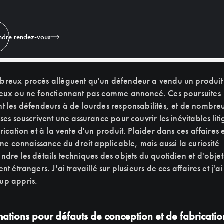
ing 2
ndre rendez-vous
reux procès allèguent qu'un défendeur a vendu un produit
eux ou ne fonctionnant pas comme annoncé. Ces poursuites
t les défendeurs à de lourdes responsabilités, et de nombre
ses souscrivent une assurance pour couvrir les inévitables litig
rication et à la vente d'un produit. Plaider dans ces affaires
une connaissance du droit applicable, mais aussi la curiosité
ndre les détails techniques des objets du quotidien et d'objet
nt étrangers. J'ai travaillé sur plusieurs de ces affaires et j'ai
up appris.
ations pour défauts de conception et de fabricatio