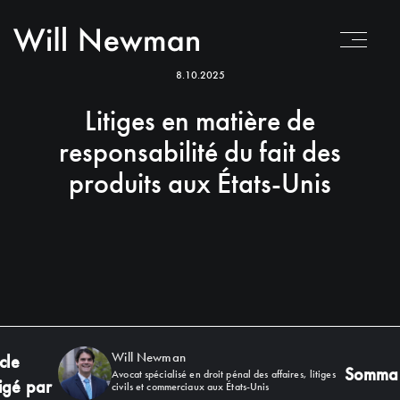
8.10.2025
Litiges en matière de
responsabilité du fait des
produits aux États-Unis
Will Newman
cle
Sommai
Avocat spécialisé en droit pénal des affaires, litiges
igé par
civils et commerciaux aux États-Unis