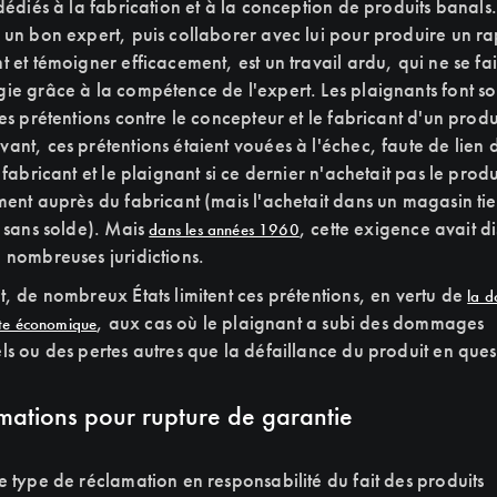
 dédiés à la fabrication et à la conception de produits banals.
 un bon expert, puis collaborer avec lui pour produire un r
t et témoigner efficacement, est un travail ardu, qui ne se fai
ie grâce à la compétence de l'expert. Les plaignants font s
es prétentions contre le concepteur et le fabricant d'un produ
ant, ces prétentions étaient vouées à l'échec, faute de lien d
 fabricant et le plaignant si ce dernier n'achetait pas le produ
ment auprès du fabricant (mais l'achetait dans un magasin tie
t sans solde). Mais
, cette exigence avait d
dans les années 1960
 nombreuses juridictions.
t, de nombreux États limitent ces prétentions, en vertu de
la d
, aux cas où le plaignant a subi des dommages
rte économique
ls ou des pertes autres que la défaillance du produit en ques
mations pour rupture de garantie
e type de réclamation en responsabilité du fait des produits