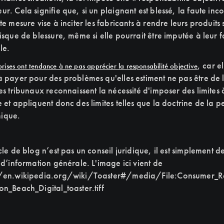
ur. Cela signifie que, si un plaignant est blessé, la faute in
te mesure vise à inciter les fabricants à rendre leurs produits s
risque de blessure, même si elle pourrait être imputée à leur f
ble.
, car el
prises ont tendance à ne pas apprécier la responsabilité objective
à payer pour des problèmes qu'elles estiment ne pas être de 
es tribunaux reconnaissent la nécessité d'imposer des limites 
 et appliquent donc des limites telles que la doctrine de la p
ique.
cle de blog n’est pas un conseil juridique, il est simplement d
s d’information générale. L'image ici vient de
//en.wikipedia.org/wiki/Toaster#/media/File:Consumer_Re
on_Beach_Digital_toaster.tiff